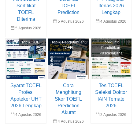
Sertifikat
TOEFL
Itenas 2026
TOEFL
Prediction
Lengkap
Diterima
5 Agustus 2026
4 Agustus 2026
5 Agustus 2026
Topik:
TOEFL
Topik:
Pengetahuan
,
Topik:
Info
TOEFL
Pendidikan
,
Pascasarjana
Syarat TOEFL
Cara
Tes TOEFL
Profesi
Menghitung
Seleksi Doktor
Apoteker UHT
Skor TOEFL
IAIN Ternate
2026 Lengkap
Prediction
2026
Akurat
4 Agustus 2026
2 Agustus 2026
4 Agustus 2026