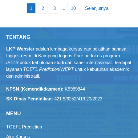
1
2
3
…
10
Selanjutnya
TENTANG
LKP Webster
adalah lembaga kursus dan pelatihan bahasa
Inggris resmi di Kampung Inggris Pare berfokus program
IELTS
untuk kebutuhan studi dan karier internasional. Terdapat
layanan
TOEFL Prediction/WEPT
untuk kebutuhan akademik
dan administratif
.
NPSN (Kemendikdasmen):
K9989844
SK Dinas Pendidikan:
421.9/6252/418.20/2023
MENU
TOEFL Prediction
Alur Kursus