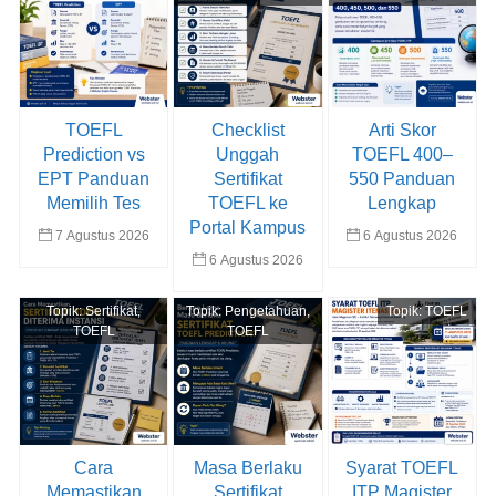
TOEFL
Checklist
Arti Skor
Prediction vs
Unggah
TOEFL 400–
EPT Panduan
Sertifikat
550 Panduan
Memilih Tes
TOEFL ke
Lengkap
Portal Kampus
7 Agustus 2026
6 Agustus 2026
6 Agustus 2026
Topik:
Sertifikat
,
Topik:
Pengetahuan
,
Topik:
TOEFL
TOEFL
TOEFL
Cara
Masa Berlaku
Syarat TOEFL
Memastikan
Sertifikat
ITP Magister