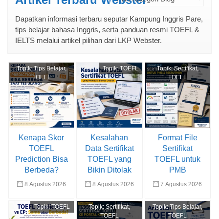
Dapatkan informasi terbaru seputar Kampung Inggris Pare,
tips belajar bahasa Inggris, serta panduan resmi TOEFL &
IELTS melalui artikel pilihan dari LKP Webster.
Topik:
Tips Belajar
,
Topik:
TOEFL
Topik:
Sertifikat
,
TOEFL
TOEFL
Kenapa Skor
Kesalahan
Format File
TOEFL
Data Sertifikat
Sertifikat
Prediction Bisa
TOEFL yang
TOEFL untuk
Berbeda?
Bikin Ditolak
PMB
8 Agustus 2026
8 Agustus 2026
7 Agustus 2026
Topik:
TOEFL
Topik:
Sertifikat
,
Topik:
Tips Belajar
,
TOEFL
TOEFL