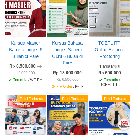
Kursus Master
Kursus Bahasa
TOEFL ITP
Bahasa Inggris 6
Inggris Seperti
Online Remote
Bulan di Pare
Guru 6 Bulan di
Proctoring
Pare
Rp 6.500.000
Rp
*Harga Mulai
Rp 13.000.000
Rp 600.000
13.000.000
Rp 6.500.000
Tersedia
/ WE-EM
Tersedia
/
TOEFL-ITP
Pre Order
/ K-TR
Edisi Terbatas
Edisi Terbatas
Edisi Terbatas
Diskon
11%