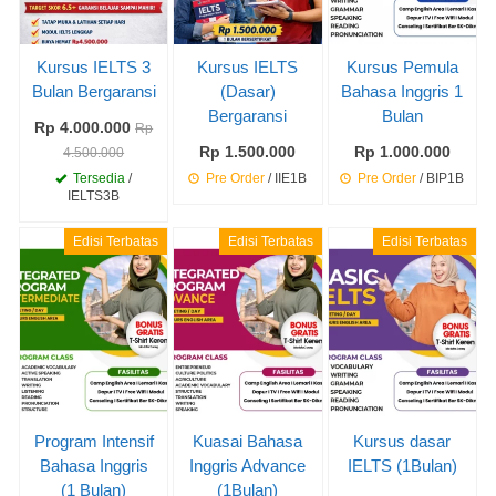
Kursus IELTS 3
Kursus IELTS
Kursus Pemula
Bulan Bergaransi
(Dasar)
Bahasa Inggris 1
Bergaransi
Bulan
Rp 4.000.000
Rp
Rp 1.500.000
Rp 1.000.000
4.500.000
Tersedia
/
Pre Order
/ IIE1B
Pre Order
/ BIP1B
IELTS3B
Edisi Terbatas
Edisi Terbatas
Edisi Terbatas
Program Intensif
Kuasai Bahasa
Kursus dasar
Bahasa Inggris
Inggris Advance
IELTS (1Bulan)
(1 Bulan)
(1Bulan)