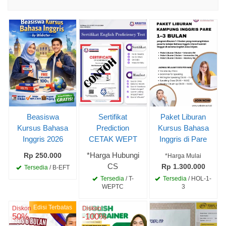
Beasiswa
Sertifikat
Paket Liburan
Kursus Bahasa
Prediction
Kursus Bahasa
Inggris 2026
CETAK WEPT
Inggris di Pare
*Harga Hubungi
Rp 250.000
*Harga Mulai
CS
Rp 1.300.000
Tersedia
/ B-EFT
Tersedia
/ T-
Tersedia
/ HOL-1-
WEPTC
3
Edisi Terbatas
Diskon
Diskon
50%
-100%