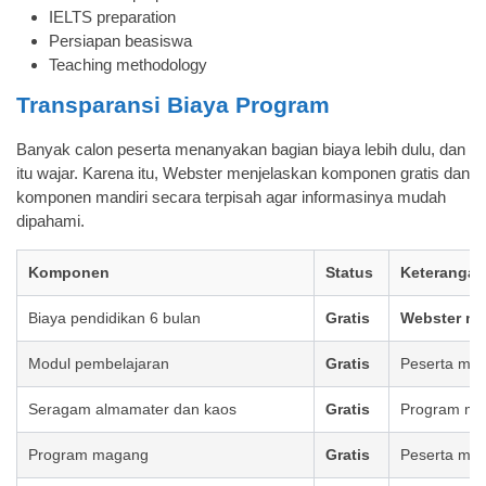
IELTS preparation
Persiapan beasiswa
Teaching methodology
Transparansi Biaya Program
Banyak calon peserta menanyakan bagian biaya lebih dulu, dan
itu wajar. Karena itu, Webster menjelaskan komponen gratis dan
komponen mandiri secara terpisah agar informasinya mudah
dipahami.
Komponen
Status
Keterangan
Biaya pendidikan 6 bulan
Gratis
Webster me
Modul pembelajaran
Gratis
Peserta men
Seragam almamater dan kaos
Gratis
Program men
Program magang
Gratis
Peserta men