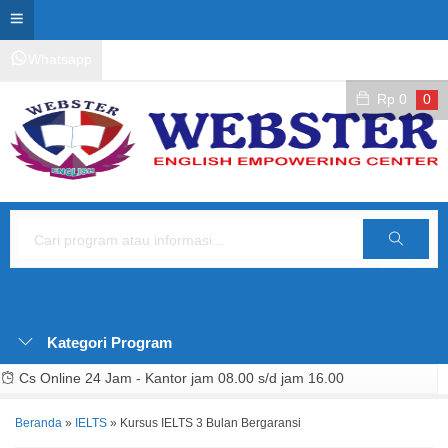
Whatsapp
Kontak Layanan
Area Siswa
Rp
0
0
Cari
Kategori Program
Cs Online 24 Jam - Kantor jam 08.00 s/d jam 16.00
Beranda
»
IELTS
»
Kursus IELTS 3 Bulan Bergaransi