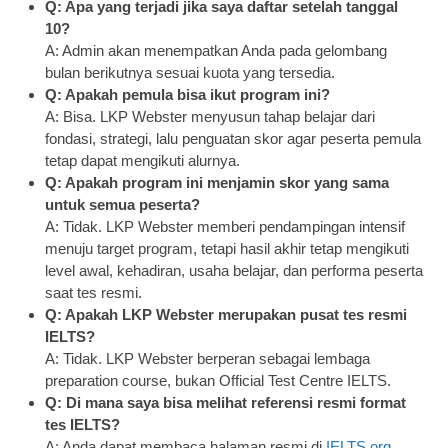
Q: Apa yang terjadi jika saya daftar setelah tanggal
10?
A: Admin akan menempatkan Anda pada gelombang
bulan berikutnya sesuai kuota yang tersedia.
Q: Apakah pemula bisa ikut program ini?
A: Bisa. LKP Webster menyusun tahap belajar dari
fondasi, strategi, lalu penguatan skor agar peserta pemula
tetap dapat mengikuti alurnya.
Q: Apakah program ini menjamin skor yang sama
untuk semua peserta?
A: Tidak. LKP Webster memberi pendampingan intensif
menuju target program, tetapi hasil akhir tetap mengikuti
level awal, kehadiran, usaha belajar, dan performa peserta
saat tes resmi.
Q: Apakah LKP Webster merupakan pusat tes resmi
IELTS?
A: Tidak. LKP Webster berperan sebagai lembaga
preparation course, bukan Official Test Centre IELTS.
Q: Di mana saya bisa melihat referensi resmi format
tes IELTS?
A: Anda dapat membaca halaman resmi di
IELTS.org
,