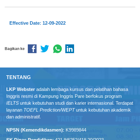
Effective Date:
12-09-2022
Bagikan ke
TENTANG
LKP Webster
adalah lembaga kursus dan pelatihan bahasa
Inggris resmi di Kampung Inggris Pare berfokus program
IELTS
untuk kebutuhan studi dan karier internasional. Terdapat
layanan
TOEFL Prediction/WEPT
untuk kebutuhan akademik
dan administratif
.
NPSN (Kemendikdasmen):
K9989844
SK Dinas Pendidikan:
421.9/6252/418.20/2023