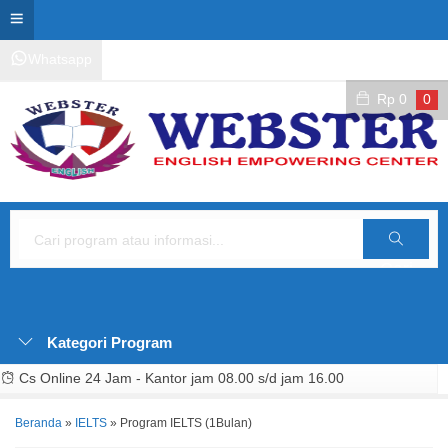
Whatsapp
Kontak Layanan
Area Siswa
Rp
0
0
Cari
Kategori Program
Cs Online 24 Jam - Kantor jam 08.00 s/d jam 16.00
Beranda
»
IELTS
»
Program IELTS (1Bulan)