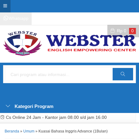
Whatsapp
Kontak Layanan
Area Siswa
Rp
0
0
Cari
Kategori Program
Cs Online 24 Jam - Kantor jam 08.00 s/d jam 16.00
Beranda
»
Umum
»
Kuasai Bahasa Inggris Advance (1Bulan)