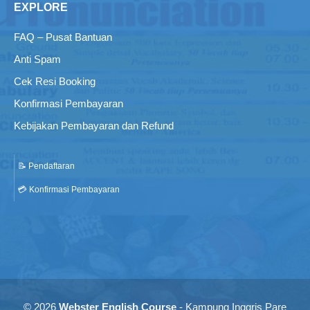
EXPLORE
FAQ – Pusat Bantuan
Anti Spam
Cek Resi Booking
Konfirmasi Pembayaran
Kebijakan Pembayaran dan Refund
📝 Pendaftaran
💳 Konfirmasi Pembayaran
© 2026
Webster English Course
-
Kampung Inggris Pare