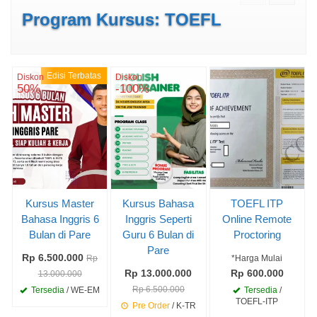
Program Kursus: TOEFL
Edisi Terbatas
Diskon
Diskon
50%
-100%
Kursus Master
Kursus Bahasa
TOEFL ITP
Bahasa Inggris 6
Inggris Seperti
Online Remote
Bulan di Pare
Guru 6 Bulan di
Proctoring
Pare
Rp 6.500.000
Rp
*Harga Mulai
Rp 13.000.000
Rp 600.000
13.000.000
Rp 6.500.000
Tersedia
/ WE-EM
Tersedia
/
TOEFL-ITP
Pre Order
/ K-TR