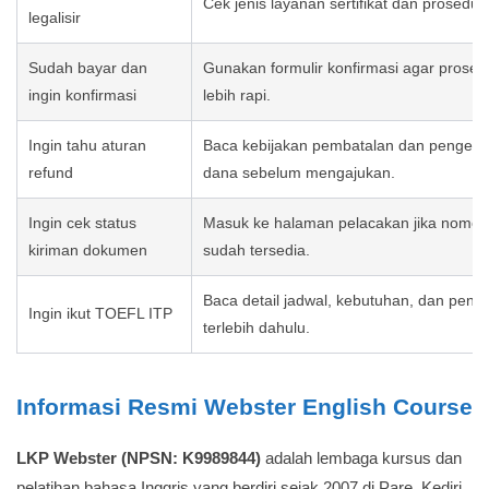
Cek jenis layanan sertifikat dan prosedur
legalisir
Sudah bayar dan
Gunakan formulir konfirmasi agar proses v
ingin konfirmasi
lebih rapi.
Ingin tahu aturan
Baca kebijakan pembatalan dan pengemb
refund
dana sebelum mengajukan.
Ingin cek status
Masuk ke halaman pelacakan jika nomor 
kiriman dokumen
sudah tersedia.
Baca detail jadwal, kebutuhan, dan pend
Ingin ikut TOEFL ITP
terlebih dahulu.
Informasi Resmi Webster English Course
LKP Webster (NPSN: K9989844)
adalah lembaga kursus dan
pelatihan bahasa Inggris yang berdiri sejak 2007 di Pare, Kediri.