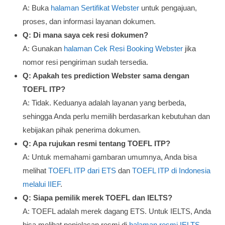
A: Buka
halaman Sertifikat Webster
untuk pengajuan,
proses, dan informasi layanan dokumen.
Q: Di mana saya cek resi dokumen?
A: Gunakan
halaman Cek Resi Booking Webster
jika
nomor resi pengiriman sudah tersedia.
Q: Apakah tes prediction Webster sama dengan
TOEFL ITP?
A: Tidak. Keduanya adalah layanan yang berbeda,
sehingga Anda perlu memilih berdasarkan kebutuhan dan
kebijakan pihak penerima dokumen.
Q: Apa rujukan resmi tentang TOEFL ITP?
A: Untuk memahami gambaran umumnya, Anda bisa
melihat
TOEFL ITP dari ETS
dan
TOEFL ITP di Indonesia
melalui IIEF
.
Q: Siapa pemilik merek TOEFL dan IELTS?
A: TOEFL adalah merek dagang ETS. Untuk IELTS, Anda
bisa melihat penjelasan resmi di
halaman resmi IELTS
.