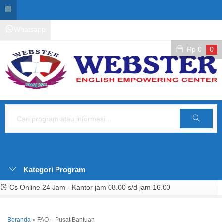
Whatsapp
Kontak Layanan
Area Siswa
Rp
0
0
Cari
Kategori Program
Cs Online 24 Jam - Kantor jam 08.00 s/d jam 16.00
Beranda
»
FAQ – Pusat Bantuan