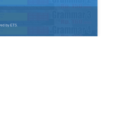
ved by ETS.
Penerima
Triono
Triono
Triono
Triono
Triono