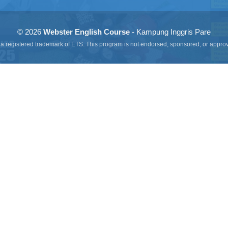
© 2026
Webster English Course
-
Kampung Inggris Pare
a registered trademark of ETS. This program is not endorsed, sponsored, or appro
Pengiriman
ID Invoice
24 / 19:01 WIB
3XHVN7M
24 / 19:01 WIB
UW5MV9S
24 / 19:01 WIB
LG45C1U
24 / 19:01 WIB
6UAR8SE
24 / 19:00 WIB
VMF896Z