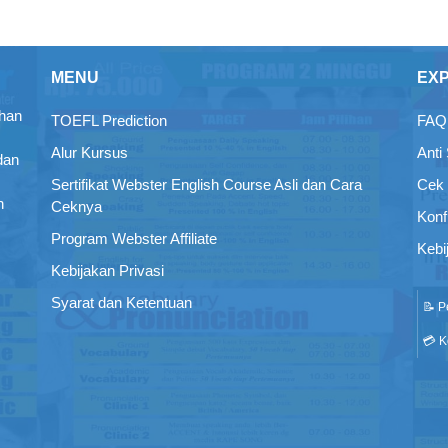
MENU
EX
ihan
TOEFL Prediction
FAQ 
Alur Kursus
Anti
dan
Sertifikat Webster English Course Asli dan Cara
Cek 
n
Ceknya
Konf
Program Webster Affiliate
Kebi
Kebijakan Privasi
Syarat dan Ketentuan
📝 P
💳 K