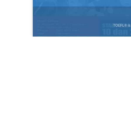
TOEFL® is 
Resi Pengiriman
Nomor Resi - Kurir
Tgl. 
KDREC01718850124 - JNE (OKE)
24 May 20
KDREC01718840324 - JNE (OKE)
24 May 20
KDREC01718830524 - JNE (OKE)
24 May 20
KDREC01724651924 - JNE (OKE)
24 May 20
KDREC01724642124 - JNE (OKE)
24 May 20