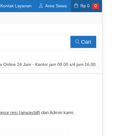
Kontak Layanan
Area Siswa
Rp
0
0
Cari
 Online 24 Jam - Kantor jam 08.00 s/d jam 16.00
omor resi (airwaybill)
dari Admin kami.