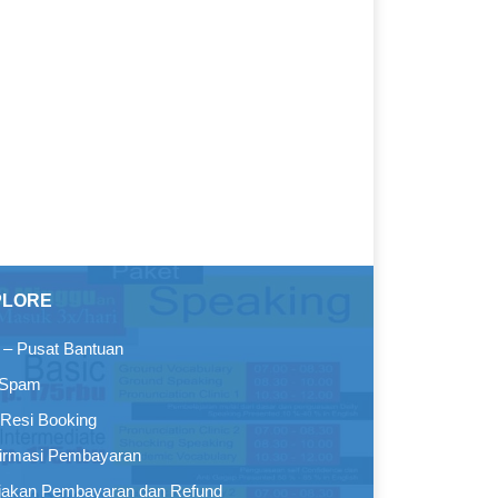
PLORE
– Pusat Bantuan
 Spam
Resi Booking
irmasi Pembayaran
jakan Pembayaran dan Refund