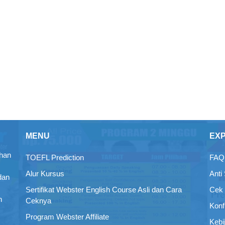
MENU
EX
ihan
TOEFL Prediction
FAQ 
Alur Kursus
Anti
dan
Sertifikat Webster English Course Asli dan Cara
Cek 
n
Ceknya
Konf
Program Webster Affiliate
Kebi