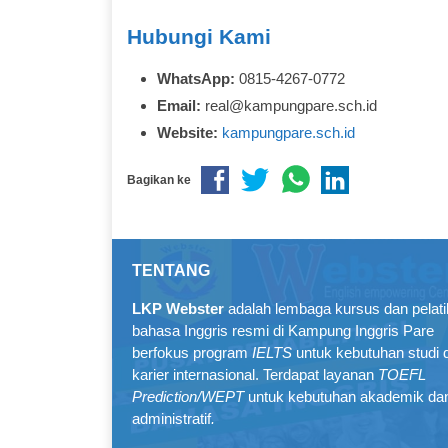
Hubungi Kami
WhatsApp:
0815‑4267‑0772
Email:
real@kampungpare.sch.id
Website:
kampungpare.sch.id
Bagikan ke
TENTANG
LKP Webster
adalah lembaga kursus dan pelat
bahasa Inggris resmi di Kampung Inggris Pare
berfokus program
IELTS
untuk kebutuhan studi 
karier internasional. Terdapat layanan
TOEFL
Prediction/WEPT
untuk kebutuhan akademik da
administratif
.