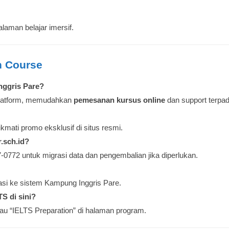
laman belajar imersif.
h Course
nggris Pare?
 platform, memudahkan
pemesanan kursus online
dan support terpad
mati promo eksklusif di situs resmi.
.sch.id?
0772 untuk migrasi data dan pengembalian jika diperlukan.
rasi ke sistem Kampung Inggris Pare.
S di sini?
au “IELTS Preparation” di halaman program.