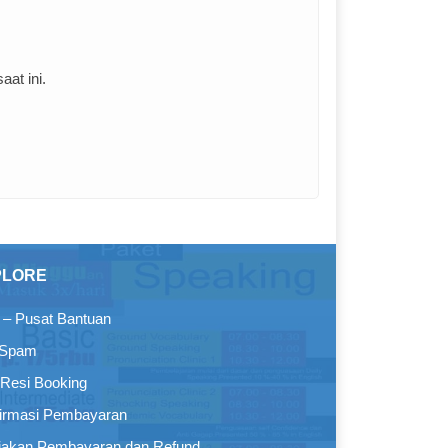
at ini.
PLORE
– Pusat Bantuan
 Spam
Resi Booking
irmasi Pembayaran
jakan Pembayaran dan Refund