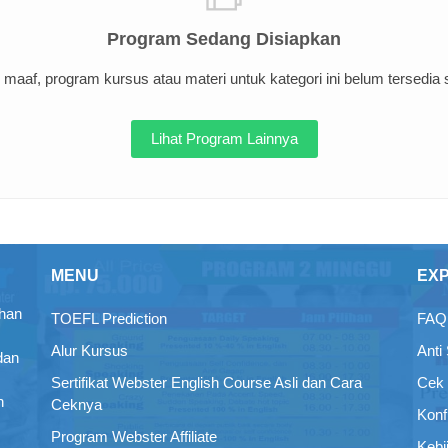
Program Sedang Disiapkan
maaf, program kursus atau materi untuk kategori ini belum tersedia sa
Lihat Program Lainnya
MENU
EX
ihan
TOEFL Prediction
FAQ 
Alur Kursus
Anti
dan
Sertifikat Webster English Course Asli dan Cara
Cek 
n
Ceknya
Konf
Program Webster Affiliate
Kebi