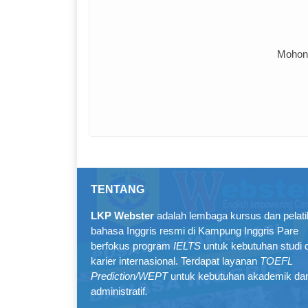
Mohon 
TENTANG
LKP Webster
adalah lembaga kursus dan pelat
bahasa Inggris resmi di Kampung Inggris Pare
berfokus program
IELTS
untuk kebutuhan studi 
karier internasional. Terdapat layanan
TOEFL
Prediction/WEPT
untuk kebutuhan akademik da
administratif
.