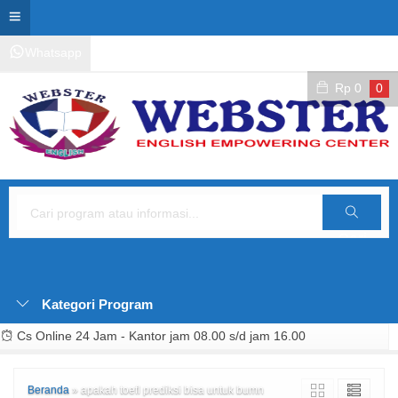
Whatsapp
Kontak Layanan
Area Siswa
Rp
0
0
Cari
Kategori Program
Cs Online 24 Jam - Kantor jam 08.00 s/d jam 16.00
Beranda
»
apakah toefl prediksi bisa untuk bumn