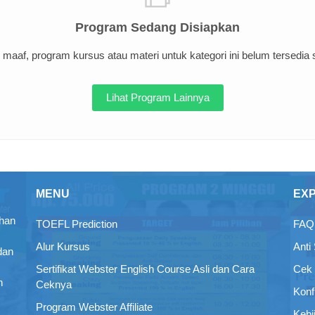
Program Sedang Disiapkan
maaf, program kursus atau materi untuk kategori ini belum tersedia sa
Lihat Program Lainnya
MENU
EX
ihan
TOEFL Prediction
FAQ 
Alur Kursus
Anti
dan
Sertifikat Webster English Course Asli dan Cara
Cek 
n
Ceknya
Konf
Program Webster Affiliate
Kebi