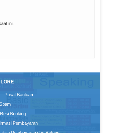
at ini.
PLORE
– Pusat Bantuan
 Spam
Resi Booking
irmasi Pembayaran
jakan Pembayaran dan Refund