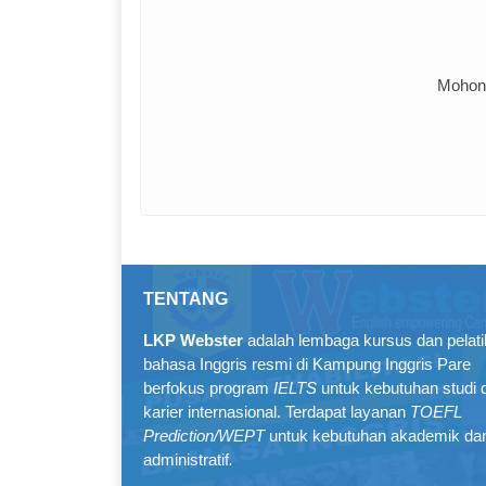
Mohon 
TENTANG
LKP Webster
adalah lembaga kursus dan pelat
bahasa Inggris resmi di Kampung Inggris Pare
berfokus program
IELTS
untuk kebutuhan studi 
karier internasional. Terdapat layanan
TOEFL
Prediction/WEPT
untuk kebutuhan akademik da
administratif
.