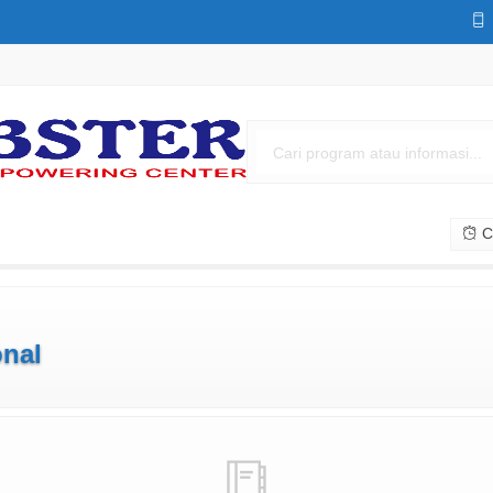
Cs
onal