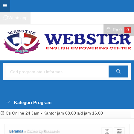
Whatsapp
Kontak Layanan
Area Siswa
Rp
0
0
Cari
Kategori Program
Cs Online 24 Jam - Kantor jam 08.00 s/d jam 16.00
Beranda
»
Doktor by Research