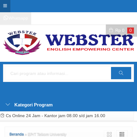
Whatsapp
Kontak Layanan
Area Siswa
Rp
0
0
Cari
Kategori Program
Cs Online 24 Jam - Kantor jam 08.00 s/d jam 16.00
Beranda
»
EPrT Telkom University