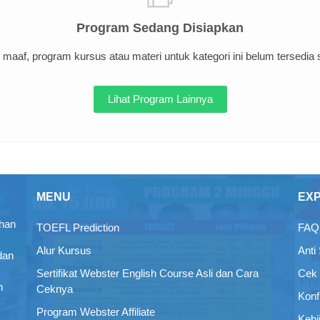
Program Sedang Disiapkan
maaf, program kursus atau materi untuk kategori ini belum tersedia sa
Lihat Program Lainnya
MENU
EX
ihan
TOEFL Prediction
FAQ 
Alur Kursus
Anti
dan
Sertifikat Webster English Course Asli dan Cara
Cek 
n
Ceknya
Konf
Program Webster Affiliate
Kebi