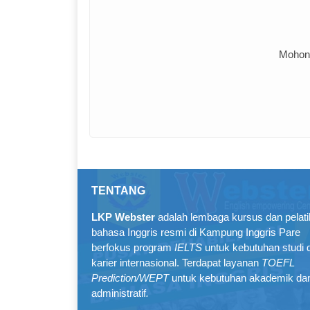
Mohon 
TENTANG
LKP Webster
adalah lembaga kursus dan pelat
bahasa Inggris resmi di Kampung Inggris Pare
berfokus program
IELTS
untuk kebutuhan studi 
karier internasional. Terdapat layanan
TOEFL
Prediction/WEPT
untuk kebutuhan akademik da
administratif
.