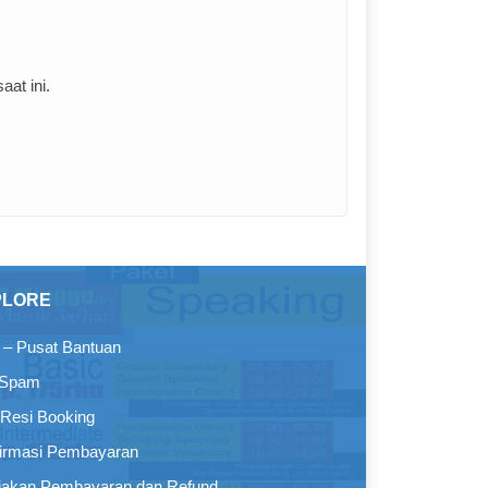
at ini.
PLORE
– Pusat Bantuan
 Spam
Resi Booking
irmasi Pembayaran
jakan Pembayaran dan Refund