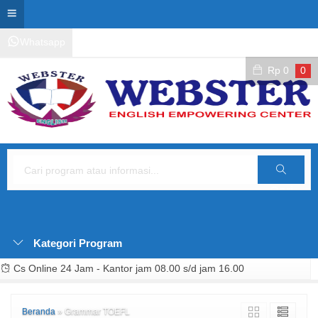
Whatsapp
Kontak Layanan
Area Siswa
Rp
0
0
Cari
Kategori Program
Cs Online 24 Jam - Kantor jam 08.00 s/d jam 16.00
Beranda
»
Grammar TOEFL