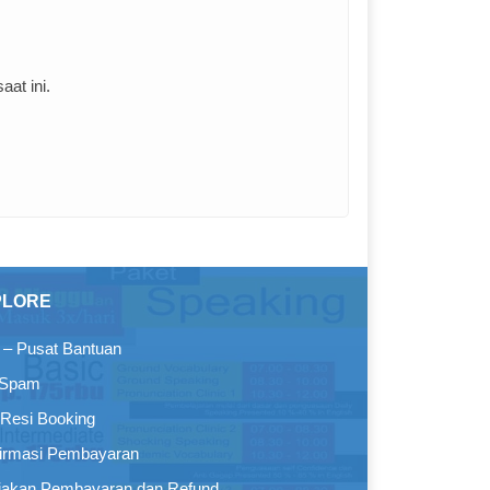
at ini.
PLORE
– Pusat Bantuan
 Spam
Resi Booking
irmasi Pembayaran
jakan Pembayaran dan Refund