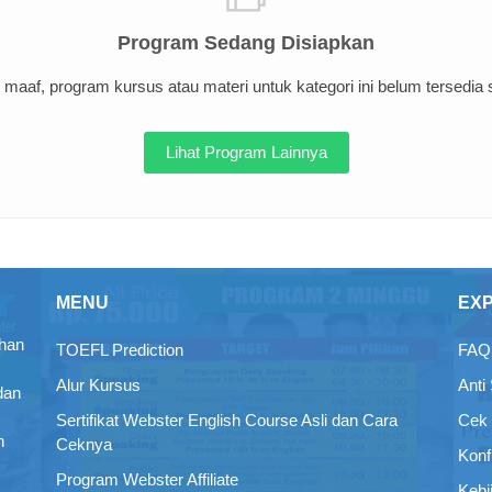
Program Sedang Disiapkan
maaf, program kursus atau materi untuk kategori ini belum tersedia sa
Lihat Program Lainnya
MENU
EX
ihan
TOEFL Prediction
FAQ 
Alur Kursus
Anti
dan
Sertifikat Webster English Course Asli dan Cara
Cek 
n
Ceknya
Konf
Program Webster Affiliate
Kebi