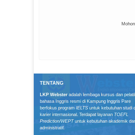
Mohon 
TENTANG
LKP Webster
adalah lembaga kursus dan pelat
bahasa Inggris resmi di Kampung Inggris Pare
berfokus program
IELTS
untuk kebutuhan studi 
karier internasional. Terdapat layanan
TOEFL
Prediction/WEPT
untuk kebutuhan akademik da
administratif
.