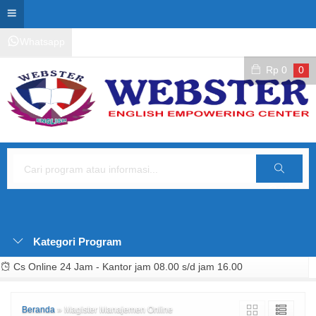
Whatsapp
Kontak Layanan
Area Siswa
Rp
0
0
Cari
Kategori Program
Cs Online 24 Jam - Kantor jam 08.00 s/d jam 16.00
Beranda
»
Magister Manajemen Online