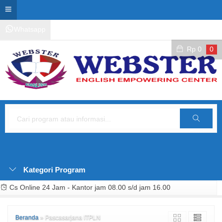
Whatsapp
Kontak Layanan
Area Siswa
Rp
0
0
Cari
Kategori Program
Cs Online 24 Jam - Kantor jam 08.00 s/d jam 16.00
Beranda
»
Pascasarjana ITPLN