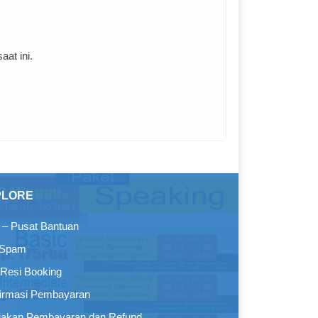
at ini.
PLORE
– Pusat Bantuan
 Spam
Resi Booking
irmasi Pembayaran
jakan Pembayaran dan Refund