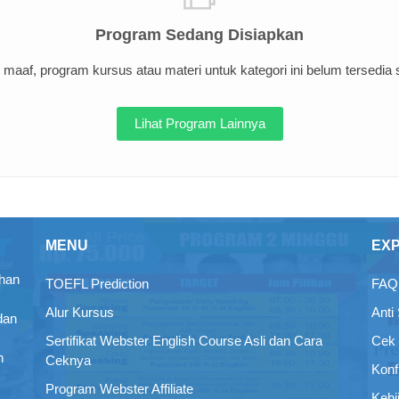
Program Sedang Disiapkan
maaf, program kursus atau materi untuk kategori ini belum tersedia sa
Lihat Program Lainnya
MENU
EX
ihan
TOEFL Prediction
FAQ 
Alur Kursus
Anti
dan
Sertifikat Webster English Course Asli dan Cara
Cek 
n
Ceknya
Konf
Program Webster Affiliate
Kebi