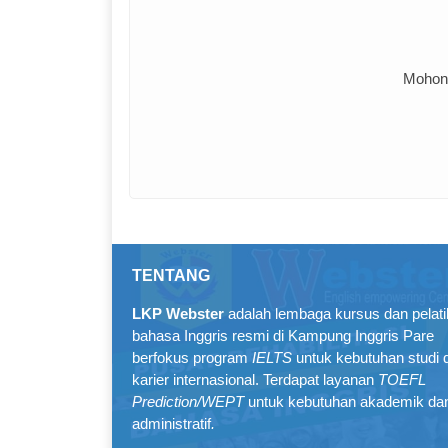
Mohon 
TENTANG
LKP Webster
adalah lembaga kursus dan pelat
bahasa Inggris resmi di Kampung Inggris Pare
berfokus program
IELTS
untuk kebutuhan studi 
karier internasional. Terdapat layanan
TOEFL
Prediction/WEPT
untuk kebutuhan akademik da
administratif
.