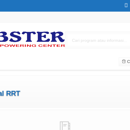
Cs
ral RRT