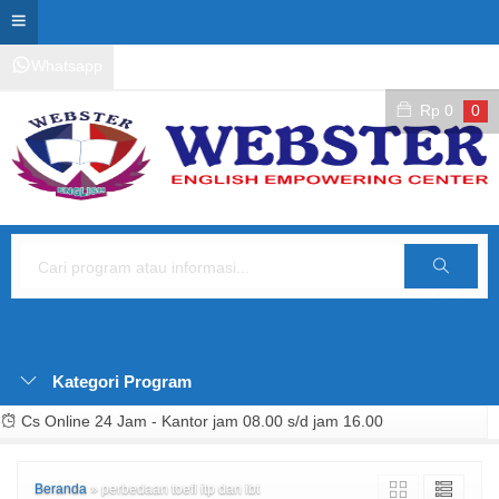
Whatsapp
Kontak Layanan
Area Siswa
Rp
0
0
Cari
Kategori Program
Cs Online 24 Jam - Kantor jam 08.00 s/d jam 16.00
Beranda
»
perbedaan toefl itp dan ibt