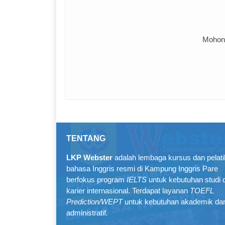
Mohon 
TENTANG
LKP Webster
adalah lembaga kursus dan pelat
bahasa Inggris resmi di Kampung Inggris Pare
berfokus program
IELTS
untuk kebutuhan studi 
karier internasional. Terdapat layanan
TOEFL
Prediction/WEPT
untuk kebutuhan akademik da
administratif
.