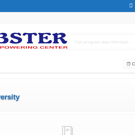
Cs
ersity