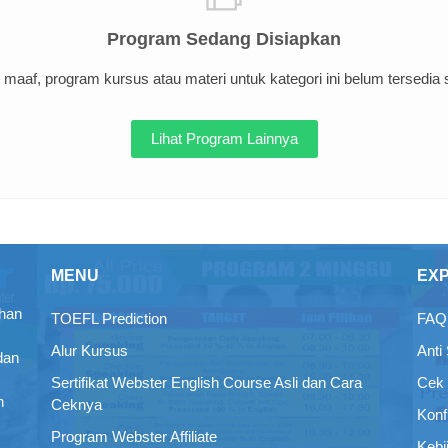
Program Sedang Disiapkan
maaf, program kursus atau materi untuk kategori ini belum tersedia sa
Lihat Program Lainnya
MENU
EX
ihan
TOEFL Prediction
FAQ 
Alur Kursus
Anti
dan
Sertifikat Webster English Course Asli dan Cara
Cek 
n
Ceknya
Konf
Program Webster Affiliate
Kebi