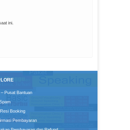
at ini.
PLORE
– Pusat Bantuan
 Spam
Resi Booking
irmasi Pembayaran
jakan Pembayaran dan Refund