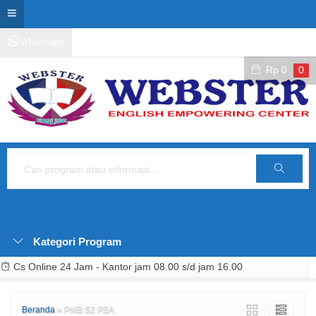
Whatsapp
Kontak Layanan
Area Siswa
Rp
0
0
Cari
Kategori Program
Cs Online 24 Jam - Kantor jam 08.00 s/d jam 16.00
Beranda
»
PMB S2 PBA