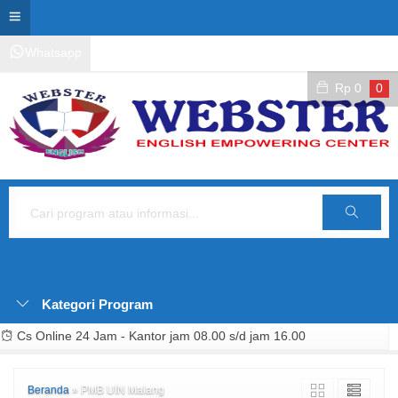
Whatsapp
Kontak Layanan
Area Siswa
Rp
0
0
Cari
Kategori Program
Cs Online 24 Jam - Kantor jam 08.00 s/d jam 16.00
Beranda
»
PMB UIN Malang