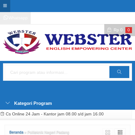
Whatsapp
Kontak Layanan
Area Siswa
Rp
0
0
Cari
Kategori Program
Cs Online 24 Jam - Kantor jam 08.00 s/d jam 16.00
Beranda
»
Politeknik Negeri Padang