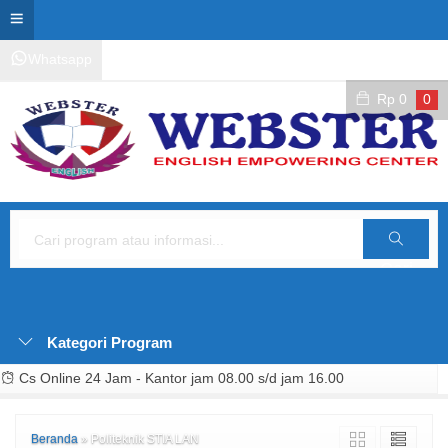
Whatsapp
Kontak Layanan
Area Siswa
Rp
0
0
Cari
Kategori Program
Cs Online 24 Jam - Kantor jam 08.00 s/d jam 16.00
Beranda
»
Politeknik STIA LAN