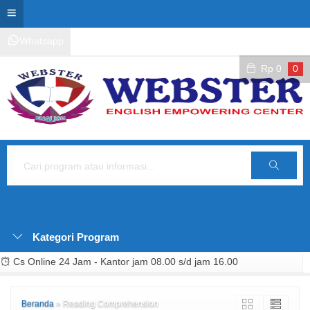
Whatsapp
Kontak Layanan
Area Siswa
Rp
0
0
Cari
Kategori Program
Cs Online 24 Jam - Kantor jam 08.00 s/d jam 16.00
Beranda
»
Reading Comprehension