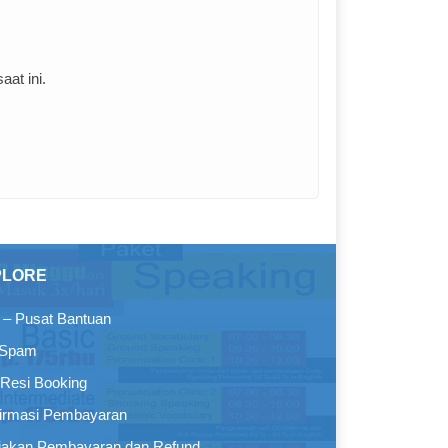
at ini.
PLORE
– Pusat Bantuan
 Spam
Resi Booking
irmasi Pembayaran
jakan Pembayaran dan Refund