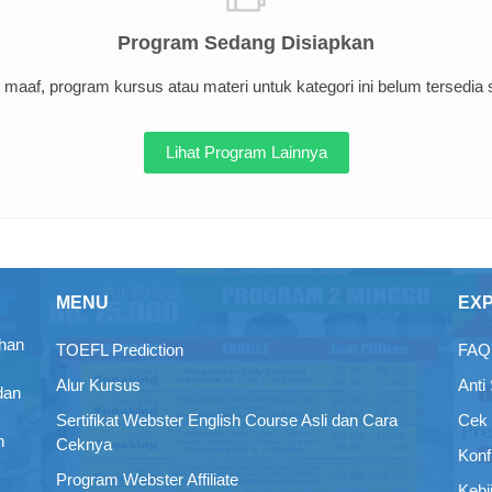
Program Sedang Disiapkan
maaf, program kursus atau materi untuk kategori ini belum tersedia sa
Lihat Program Lainnya
MENU
EX
ihan
TOEFL Prediction
FAQ 
Alur Kursus
Anti
dan
Sertifikat Webster English Course Asli dan Cara
Cek 
n
Ceknya
Konf
Program Webster Affiliate
Kebi