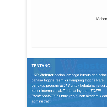
Mohon 
TENTANG
LKP Webster
adalah lembaga kursus dan pelat
bahasa Inggris resmi di Kampung Inggris Pare
berfokus program
IELTS
untuk kebutuhan studi 
karier internasional. Terdapat layanan
TOEFL
Prediction/WEPT
untuk kebutuhan akademik da
administratif
.