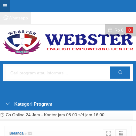
Whatsapp
Kontak Layanan
Area Siswa
Rp
0
0
Cari
Kategori Program
Cs Online 24 Jam - Kantor jam 08.00 s/d jam 16.00
Beranda
»
S3