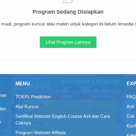
Program Sedang Disiapkan
maaf, program kursus atau materi untuk kategori ini belum tersedia sa
Lihat Program Lainnya
MENU
EX
ihan
TOEFL Prediction
FAQ 
Alur Kursus
Anti
dan
Sertifikat Webster English Course Asli dan Cara
Cek 
n
Ceknya
Konf
Program Webster Affiliate
Kebi