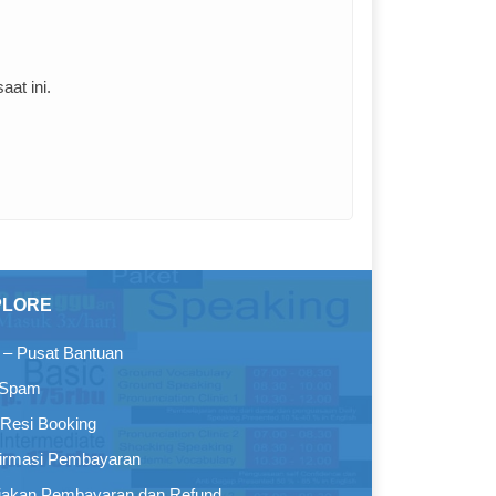
at ini.
PLORE
– Pusat Bantuan
 Spam
Resi Booking
irmasi Pembayaran
jakan Pembayaran dan Refund