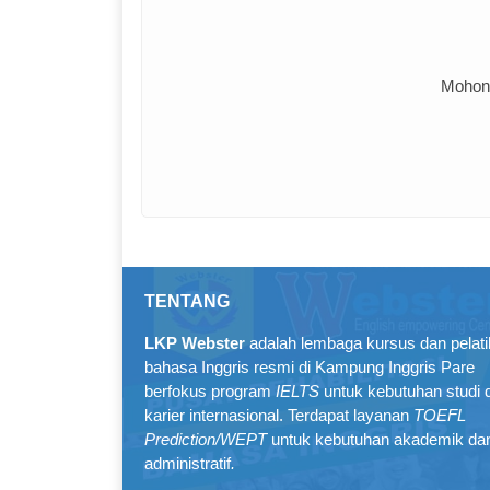
Mohon 
TENTANG
LKP Webster
adalah lembaga kursus dan pelat
bahasa Inggris resmi di Kampung Inggris Pare
berfokus program
IELTS
untuk kebutuhan studi 
karier internasional. Terdapat layanan
TOEFL
Prediction/WEPT
untuk kebutuhan akademik da
administratif
.