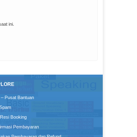
at ini.
PLORE
– Pusat Bantuan
 Spam
Resi Booking
irmasi Pembayaran
jakan Pembayaran dan Refund