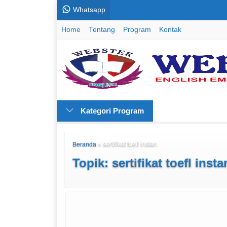
Whatsapp
Home
Tentang
Program
Kontak
Kategori Program
Beranda
»
sertifikat toefl instan
Topik: sertifikat toefl insta