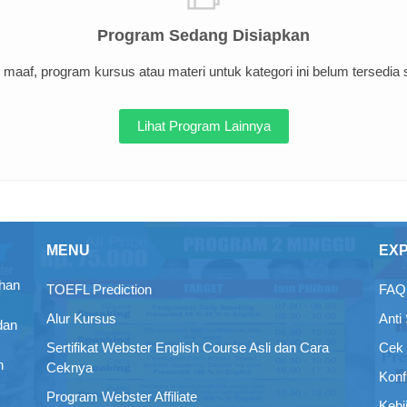
Program Sedang Disiapkan
maaf, program kursus atau materi untuk kategori ini belum tersedia sa
Lihat Program Lainnya
MENU
EX
ihan
TOEFL Prediction
FAQ 
Alur Kursus
Anti
dan
Sertifikat Webster English Course Asli dan Cara
Cek 
n
Ceknya
Konf
Program Webster Affiliate
Kebi