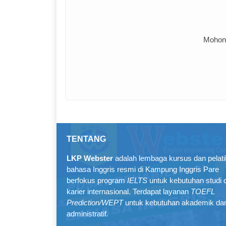
Mohon 
TENTANG
LKP Webster
adalah lembaga kursus dan pelat
bahasa Inggris resmi di Kampung Inggris Pare
berfokus program
IELTS
untuk kebutuhan studi 
karier internasional. Terdapat layanan
TOEFL
Prediction/WEPT
untuk kebutuhan akademik da
administratif
.