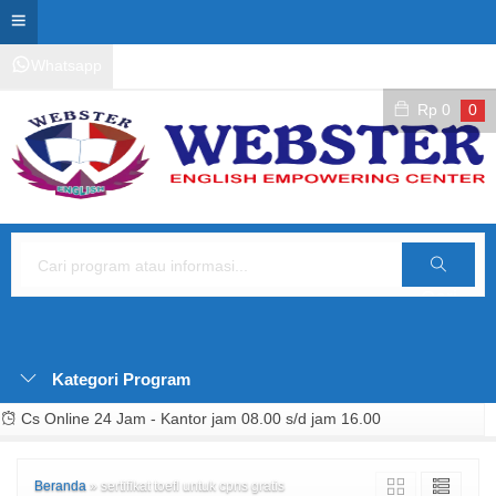
Whatsapp
Kontak Layanan
Area Siswa
Rp
0
0
Cari
Kategori Program
Cs Online 24 Jam - Kantor jam 08.00 s/d jam 16.00
Beranda
»
sertifikat toefl untuk cpns gratis