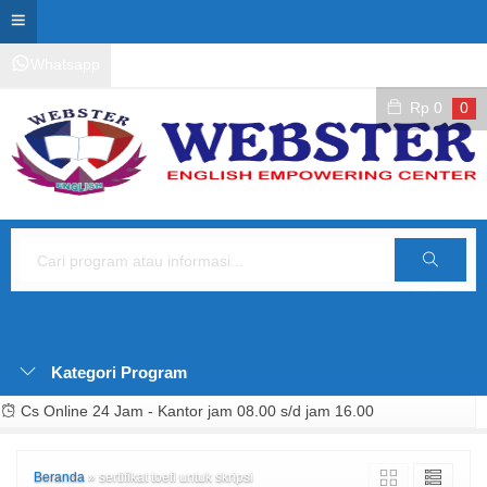
Whatsapp
Kontak Layanan
Area Siswa
Rp
0
0
Cari
Kategori Program
Cs Online 24 Jam - Kantor jam 08.00 s/d jam 16.00
Beranda
»
sertifikat toefl untuk skripsi