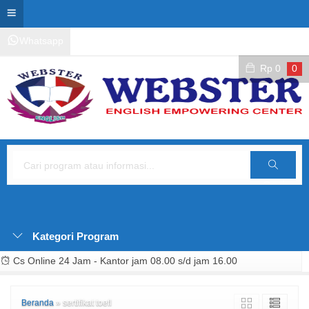
Whatsapp
Kontak Layanan
Area Siswa
Rp
0
0
Cari
Kategori Program
Cs Online 24 Jam - Kantor jam 08.00 s/d jam 16.00
Beranda
»
sertifikat toefl