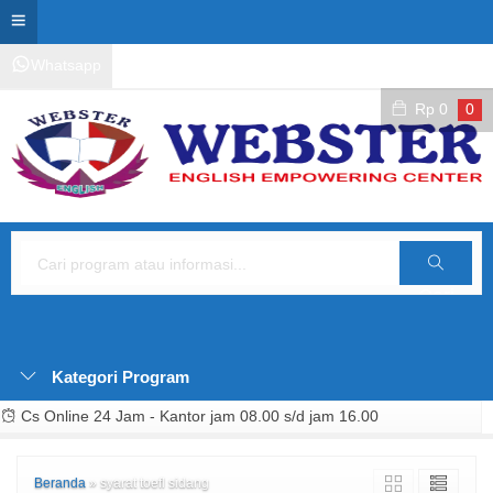
Whatsapp
Kontak Layanan
Area Siswa
Rp
0
0
Cari
Kategori Program
Cs Online 24 Jam - Kantor jam 08.00 s/d jam 16.00
Beranda
»
syarat toefl sidang