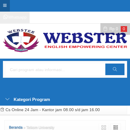
Whatsapp
Kontak Layanan
Area Siswa
Rp
0
0
Cari
Kategori Program
Cs Online 24 Jam - Kantor jam 08.00 s/d jam 16.00
Beranda
»
Telkom University