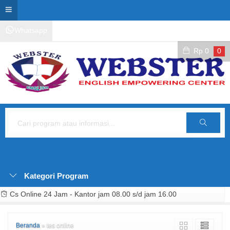
Whatsapp
Kontak Layanan
Area Siswa
Rp
0
0
Cari
Kategori Program
Cs Online 24 Jam - Kantor jam 08.00 s/d jam 16.00
Beranda
»
tes online