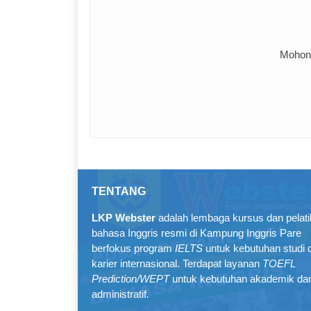
Mohon 
TENTANG
LKP Webster
adalah lembaga kursus dan pelat
bahasa Inggris resmi di Kampung Inggris Pare
berfokus program
IELTS
untuk kebutuhan studi 
karier internasional. Terdapat layanan
TOEFL
Prediction/WEPT
untuk kebutuhan akademik da
administratif
.