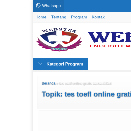
Whatsapp
Home
Tentang
Program
Kontak
Kategori Program
Beranda
»
tes toefl online gratis bersertifikat
Topik: tes toefl online grat