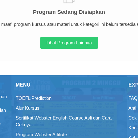
Program Sedang Disiapkan
maaf, program kursus atau materi untuk kategori ini belum tersedia sa
Lihat Program Lainnya
MENU
EX
ihan
TOEFL Prediction
FAQ 
Alur Kursus
Anti
dan
Sertifikat Webster English Course Asli dan Cara
Cek 
n
Ceknya
Konf
Program Webster Affiliate
Kebi