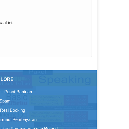
at ini.
PLORE
– Pusat Bantuan
 Spam
Resi Booking
irmasi Pembayaran
jakan Pembayaran dan Refund