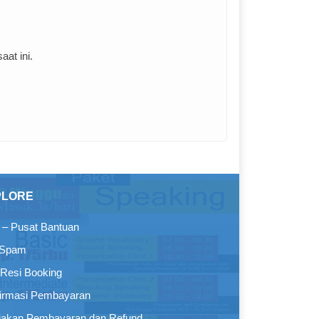
at ini.
PLORE
– Pusat Bantuan
 Spam
Resi Booking
irmasi Pembayaran
jakan Pembayaran dan Refund