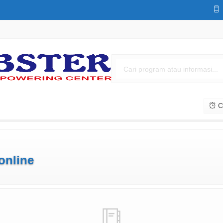
Cs
 online