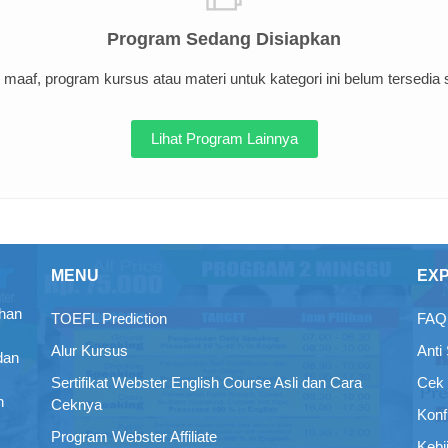
Program Sedang Disiapkan
maaf, program kursus atau materi untuk kategori ini belum tersedia sa
Lihat Program Lainnya
MENU
EX
ihan
TOEFL Prediction
FAQ 
Alur Kursus
Anti
dan
Sertifikat Webster English Course Asli dan Cara
Cek 
n
Ceknya
Konf
Program Webster Affiliate
Kebi