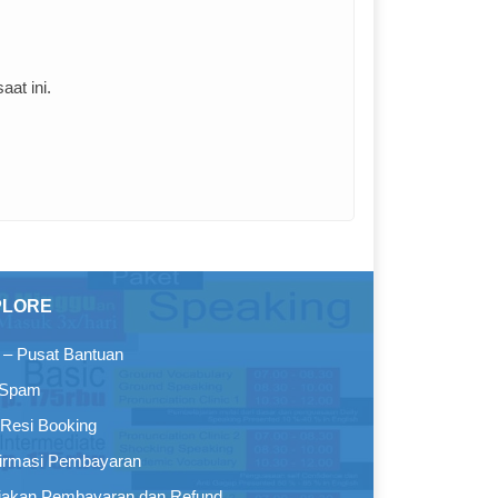
at ini.
PLORE
– Pusat Bantuan
 Spam
Resi Booking
irmasi Pembayaran
jakan Pembayaran dan Refund