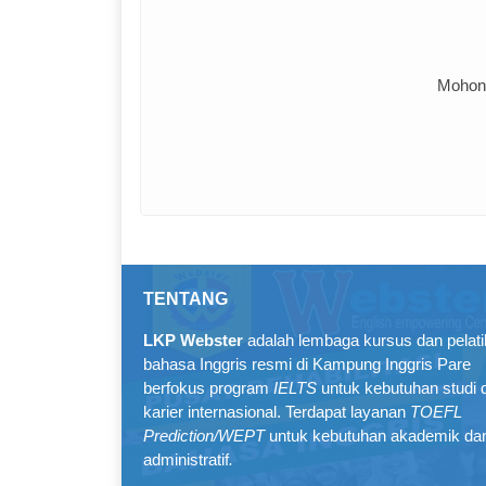
Mohon 
TENTANG
LKP Webster
adalah lembaga kursus dan pelat
bahasa Inggris resmi di Kampung Inggris Pare
berfokus program
IELTS
untuk kebutuhan studi 
karier internasional. Terdapat layanan
TOEFL
Prediction/WEPT
untuk kebutuhan akademik da
administratif
.