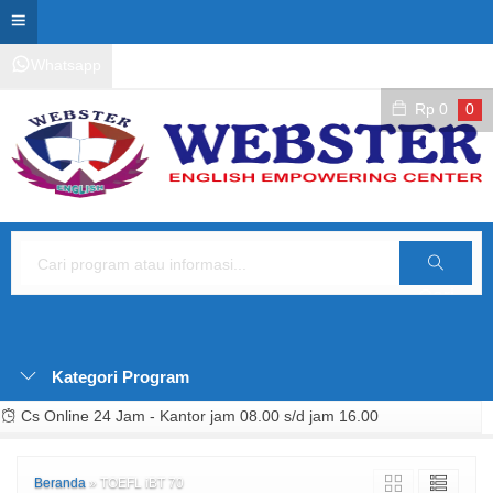
Whatsapp
Kontak Layanan
Area Siswa
Rp
0
0
Cari
Kategori Program
Cs Online 24 Jam - Kantor jam 08.00 s/d jam 16.00
Beranda
»
TOEFL iBT 70