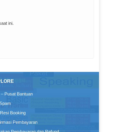
at ini.
PLORE
– Pusat Bantuan
 Spam
Resi Booking
irmasi Pembayaran
jakan Pembayaran dan Refund