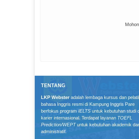
Mohon 
TENTANG
LKP Webster
adalah lembaga kursus dan pelat
bahasa Inggris resmi di Kampung Inggris Pare
berfokus program
IELTS
untuk kebutuhan studi 
karier internasional. Terdapat layanan
TOEFL
Prediction/WEPT
untuk kebutuhan akademik da
administratif
.