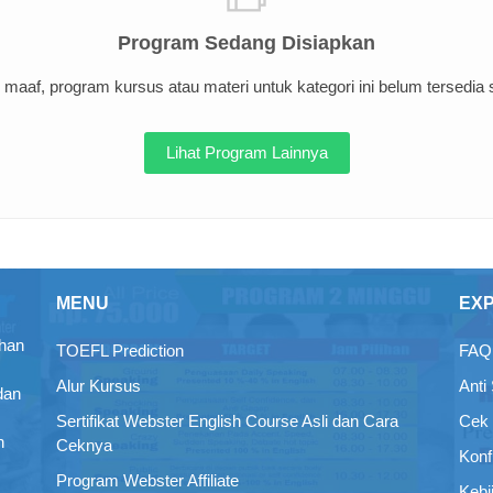
Program Sedang Disiapkan
maaf, program kursus atau materi untuk kategori ini belum tersedia sa
Lihat Program Lainnya
MENU
EX
ihan
TOEFL Prediction
FAQ 
Alur Kursus
Anti
dan
Sertifikat Webster English Course Asli dan Cara
Cek 
n
Ceknya
Konf
Program Webster Affiliate
Kebi