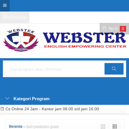
Whatsapp
Kontak Layanan
Area Siswa
Rp
0
0
Cari
Kategori Program
Cs Online 24 Jam - Kantor jam 08.00 s/d jam 16.00
Beranda
»
toefl prediction gratis