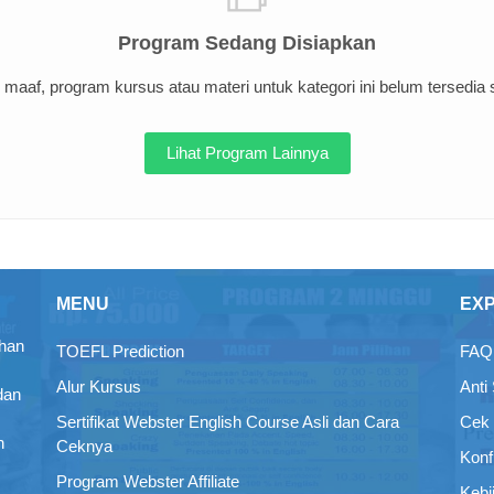
Program Sedang Disiapkan
maaf, program kursus atau materi untuk kategori ini belum tersedia sa
Lihat Program Lainnya
MENU
EX
ihan
TOEFL Prediction
FAQ 
Alur Kursus
Anti
dan
Sertifikat Webster English Course Asli dan Cara
Cek 
n
Ceknya
Konf
Program Webster Affiliate
Kebi