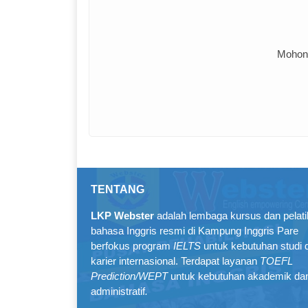
Mohon 
TENTANG
LKP Webster
adalah lembaga kursus dan pelat
bahasa Inggris resmi di Kampung Inggris Pare
berfokus program
IELTS
untuk kebutuhan studi 
karier internasional. Terdapat layanan
TOEFL
Prediction/WEPT
untuk kebutuhan akademik da
administratif
.