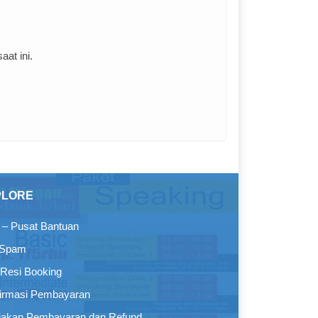
at ini.
PLORE
– Pusat Bantuan
 Spam
Resi Booking
irmasi Pembayaran
jakan Pembayaran dan Refund