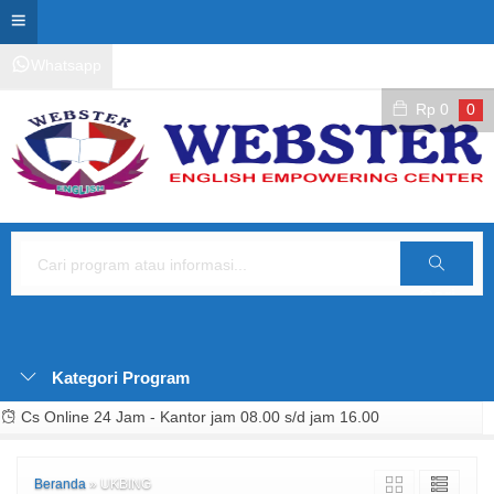
Whatsapp
Kontak Layanan
Area Siswa
Rp
0
0
Cari
Kategori Program
Cs Online 24 Jam - Kantor jam 08.00 s/d jam 16.00
Beranda
»
UKBING