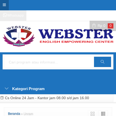
Whatsapp
Kontak Layanan
Area Siswa
Rp
0
0
Cari
Kategori Program
Cs Online 24 Jam - Kantor jam 08.00 s/d jam 16.00
Beranda
»
Unram