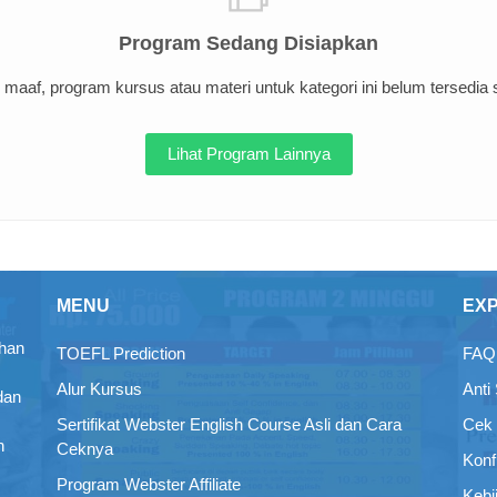
Program Sedang Disiapkan
maaf, program kursus atau materi untuk kategori ini belum tersedia sa
Lihat Program Lainnya
MENU
EX
ihan
TOEFL Prediction
FAQ 
Alur Kursus
Anti
dan
Sertifikat Webster English Course Asli dan Cara
Cek 
n
Ceknya
Konf
Program Webster Affiliate
Kebi