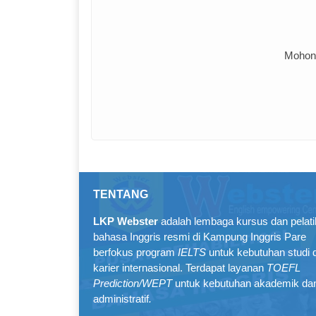
Mohon 
TENTANG
LKP Webster
adalah lembaga kursus dan pelat
bahasa Inggris resmi di Kampung Inggris Pare
berfokus program
IELTS
untuk kebutuhan studi 
karier internasional. Terdapat layanan
TOEFL
Prediction/WEPT
untuk kebutuhan akademik da
administratif
.