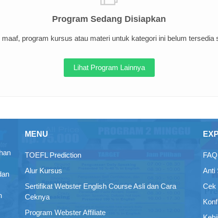
Program Sedang Disiapkan
maaf, program kursus atau materi untuk kategori ini belum tersedia sa
Lihat Program Lainnya
MENU
EX
ihan
TOEFL Prediction
FAQ 
Alur Kursus
Anti
dan
Sertifikat Webster English Course Asli dan Cara
Cek 
n
Ceknya
Konf
Program Webster Affiliate
Kebi