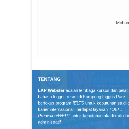
Mohon 
TENTANG
LKP Webster
adalah lembaga kursus dan pelat
bahasa Inggris resmi di Kampung Inggris Pare
berfokus program
IELTS
untuk kebutuhan studi 
karier internasional. Terdapat layanan
TOEFL
Prediction/WEPT
untuk kebutuhan akademik da
administratif
.