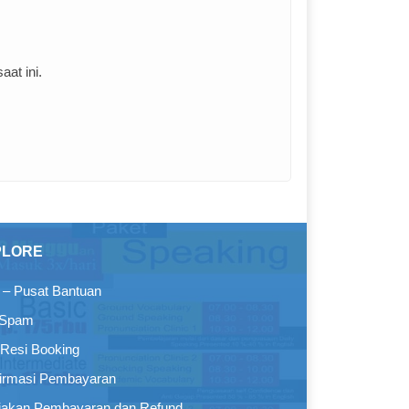
at ini.
PLORE
– Pusat Bantuan
 Spam
Resi Booking
irmasi Pembayaran
jakan Pembayaran dan Refund